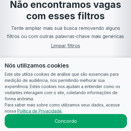
Não encontramos vagas
com esses filtros
Tente ampliar mais sua busca removendo alguns
filtros ou com outras palavras-chave mais genéricas
Limpar filtros
Nós utilizamos cookies
Este site utiliza cookies de análise que são essenciais para
medição de audiência, nos permitindo melhorar sua
experiência. Estes cookies nos ajudam a entender como os
visitantes interagem com o site, coletando informações de
forma anônima.
Para saber mais sobre como utilizamos seus dados, acesse
Guia do
Para
Política de
Termos
ATS
nossa
Política de Privacidade
.
Candidato
empresas
Privacidade
de uso
©
2026
CandidataAI
Concordo