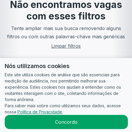
Não encontramos vagas
com esses filtros
Tente ampliar mais sua busca removendo alguns
filtros ou com outras palavras-chave mais genéricas
Limpar filtros
Nós utilizamos cookies
Este site utiliza cookies de análise que são essenciais para
medição de audiência, nos permitindo melhorar sua
experiência. Estes cookies nos ajudam a entender como os
visitantes interagem com o site, coletando informações de
forma anônima.
Para saber mais sobre como utilizamos seus dados, acesse
Guia do
Para
Política de
Termos
ATS
nossa
Política de Privacidade
.
Candidato
empresas
Privacidade
de uso
©
2026
CandidataAI
Concordo