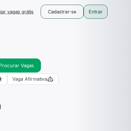
ar vagas grátis
Cadastrar-se
Entrar
Procurar Vagas
Vaga Afirmativa
m