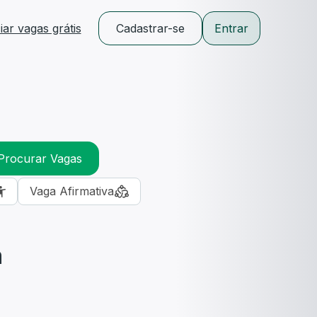
ar vagas grátis
Cadastrar-se
Entrar
Procurar Vagas
Vaga Afirmativa
m