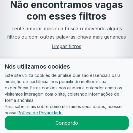
Não encontramos vagas
com esses filtros
Tente ampliar mais sua busca removendo alguns
filtros ou com outras palavras-chave mais genéricas
Limpar filtros
Nós utilizamos cookies
Este site utiliza cookies de análise que são essenciais para
medição de audiência, nos permitindo melhorar sua
experiência. Estes cookies nos ajudam a entender como os
visitantes interagem com o site, coletando informações de
forma anônima.
Para saber mais sobre como utilizamos seus dados, acesse
Guia do
Para
Política de
Termos
ATS
nossa
Política de Privacidade
.
Candidato
empresas
Privacidade
de uso
©
2026
CandidataAI
Concordo