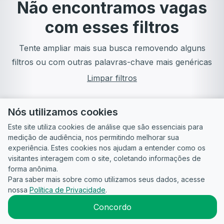
Não encontramos vagas
com esses filtros
Tente ampliar mais sua busca removendo alguns
filtros ou com outras palavras-chave mais genéricas
Limpar filtros
Nós utilizamos cookies
Este site utiliza cookies de análise que são essenciais para
medição de audiência, nos permitindo melhorar sua
experiência. Estes cookies nos ajudam a entender como os
visitantes interagem com o site, coletando informações de
forma anônima.
Para saber mais sobre como utilizamos seus dados, acesse
Guia do
Para
Política de
Termos
ATS
nossa
Política de Privacidade
.
Candidato
empresas
Privacidade
de uso
©
2026
CandidataAI
Concordo