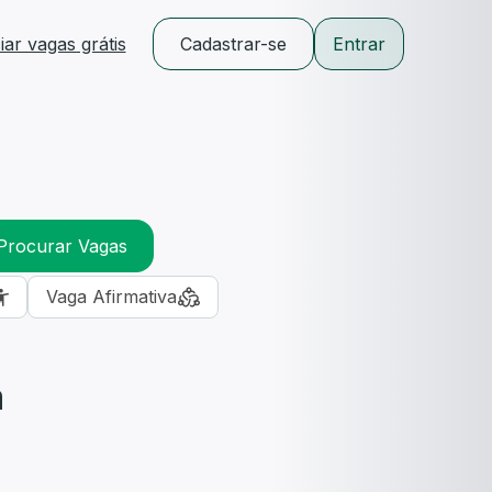
ar vagas grátis
Cadastrar-se
Entrar
Procurar Vagas
Vaga Afirmativa
m