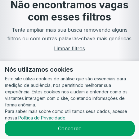
Não encontramos vagas
com esses filtros
Tente ampliar mais sua busca removendo alguns
filtros ou com outras palavras-chave mais genéricas
Limpar filtros
Nós utilizamos cookies
Este site utiliza cookies de análise que são essenciais para
medição de audiência, nos permitindo melhorar sua
experiência. Estes cookies nos ajudam a entender como os
visitantes interagem com o site, coletando informações de
forma anônima.
Para saber mais sobre como utilizamos seus dados, acesse
Guia do
Para
Política de
Termos
ATS
nossa
Política de Privacidade
.
Candidato
empresas
Privacidade
de uso
©
2026
CandidataAI
Concordo