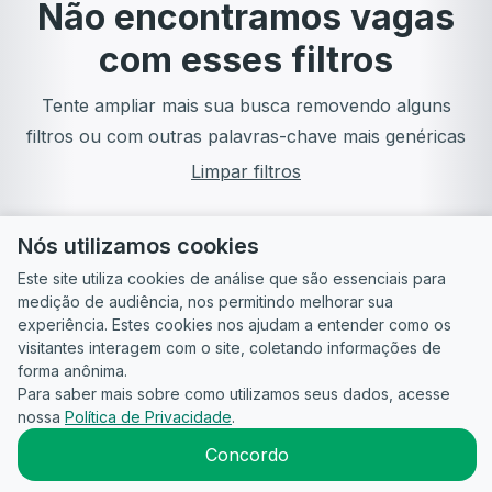
Não encontramos vagas
com esses filtros
Tente ampliar mais sua busca removendo alguns
filtros ou com outras palavras-chave mais genéricas
Limpar filtros
Nós utilizamos cookies
Este site utiliza cookies de análise que são essenciais para
medição de audiência, nos permitindo melhorar sua
experiência. Estes cookies nos ajudam a entender como os
visitantes interagem com o site, coletando informações de
forma anônima.
Para saber mais sobre como utilizamos seus dados, acesse
Guia do
Para
Política de
Termos
ATS
nossa
Política de Privacidade
.
Candidato
empresas
Privacidade
de uso
©
2026
CandidataAI
Concordo