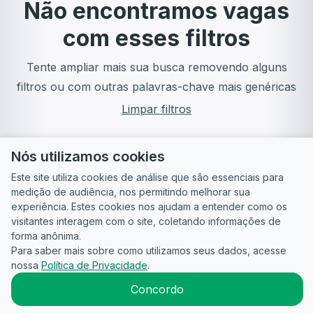
Não encontramos vagas
com esses filtros
Tente ampliar mais sua busca removendo alguns
filtros ou com outras palavras-chave mais genéricas
Limpar filtros
Nós utilizamos cookies
Este site utiliza cookies de análise que são essenciais para
medição de audiência, nos permitindo melhorar sua
experiência. Estes cookies nos ajudam a entender como os
visitantes interagem com o site, coletando informações de
forma anônima.
Para saber mais sobre como utilizamos seus dados, acesse
Guia do
Para
Política de
Termos
ATS
nossa
Política de Privacidade
.
Candidato
empresas
Privacidade
de uso
©
2026
CandidataAI
Concordo