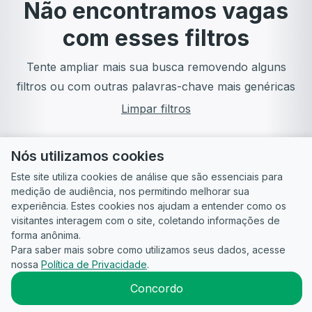
Não encontramos vagas
com esses filtros
Tente ampliar mais sua busca removendo alguns
filtros ou com outras palavras-chave mais genéricas
Limpar filtros
Nós utilizamos cookies
Este site utiliza cookies de análise que são essenciais para
medição de audiência, nos permitindo melhorar sua
experiência. Estes cookies nos ajudam a entender como os
visitantes interagem com o site, coletando informações de
forma anônima.
Para saber mais sobre como utilizamos seus dados, acesse
Guia do
Para
Política de
Termos
ATS
nossa
Política de Privacidade
.
Candidato
empresas
Privacidade
de uso
©
2026
CandidataAI
Concordo