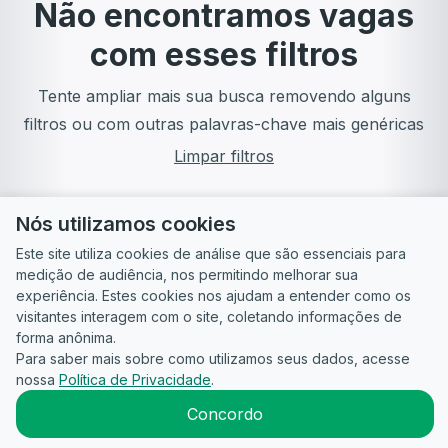
Não encontramos vagas
com esses filtros
Tente ampliar mais sua busca removendo alguns
filtros ou com outras palavras-chave mais genéricas
Limpar filtros
Nós utilizamos cookies
Este site utiliza cookies de análise que são essenciais para
medição de audiência, nos permitindo melhorar sua
experiência. Estes cookies nos ajudam a entender como os
visitantes interagem com o site, coletando informações de
forma anônima.
Para saber mais sobre como utilizamos seus dados, acesse
Guia do
Para
Política de
Termos
ATS
nossa
Política de Privacidade
.
Candidato
empresas
Privacidade
de uso
©
2026
CandidataAI
Concordo