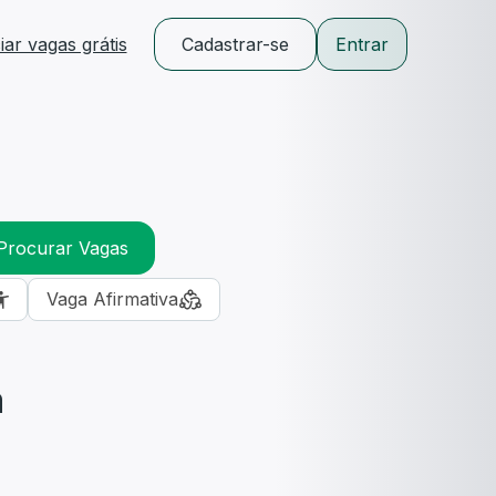
ar vagas grátis
Cadastrar-se
Entrar
Procurar Vagas
Vaga Afirmativa
m