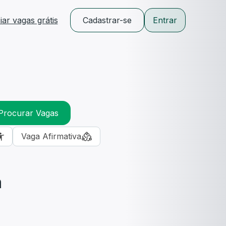
ar vagas grátis
Cadastrar-se
Entrar
Procurar Vagas
Vaga Afirmativa
m