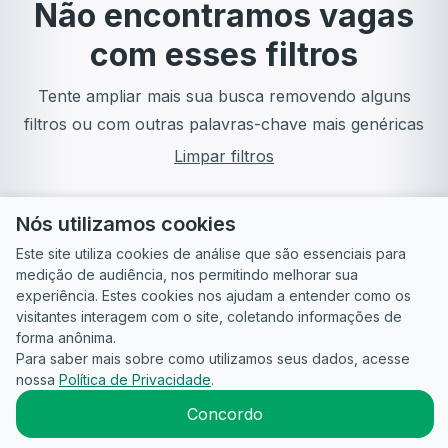
Não encontramos vagas
com esses filtros
Tente ampliar mais sua busca removendo alguns
filtros ou com outras palavras-chave mais genéricas
Limpar filtros
Nós utilizamos cookies
Este site utiliza cookies de análise que são essenciais para
medição de audiência, nos permitindo melhorar sua
experiência. Estes cookies nos ajudam a entender como os
visitantes interagem com o site, coletando informações de
forma anônima.
Para saber mais sobre como utilizamos seus dados, acesse
Guia do
Para
Política de
Termos
ATS
nossa
Política de Privacidade
.
Candidato
empresas
Privacidade
de uso
©
2026
CandidataAI
Concordo