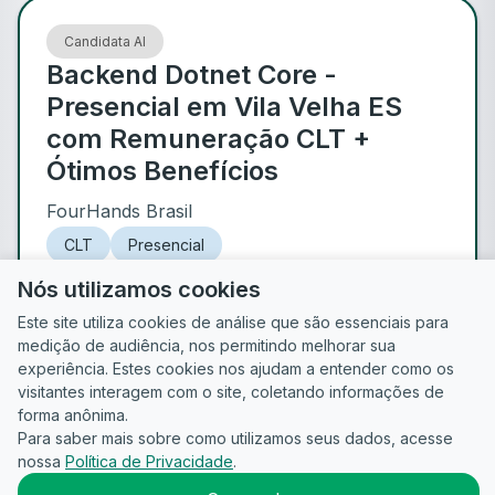
Candidata AI
Backend Dotnet Core -
Presencial em Vila Velha ES
com Remuneração CLT +
Ótimos Benefícios
FourHands Brasil
CLT
Presencial
Vila Velha
- ES
Publicada há 2 meses
Nós utilizamos cookies
Este site utiliza cookies de análise que são essenciais para
medição de audiência, nos permitindo melhorar sua
de
1
experiência. Estes cookies nos ajudam a entender como os
visitantes interagem com o site, coletando informações de
forma anônima.
Para saber mais sobre como utilizamos seus dados, acesse
Guia do
Para
Política de
Termos
ATS
nossa
Política de Privacidade
.
Candidato
empresas
Privacidade
de uso