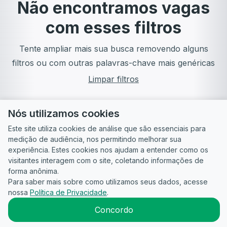
Não encontramos vagas
com esses filtros
Tente ampliar mais sua busca removendo alguns
filtros ou com outras palavras-chave mais genéricas
Limpar filtros
Nós utilizamos cookies
Este site utiliza cookies de análise que são essenciais para
medição de audiência, nos permitindo melhorar sua
experiência. Estes cookies nos ajudam a entender como os
visitantes interagem com o site, coletando informações de
forma anônima.
Para saber mais sobre como utilizamos seus dados, acesse
Guia do
Para
Política de
Termos
ATS
nossa
Política de Privacidade
.
Candidato
empresas
Privacidade
de uso
©
2026
CandidataAI
Concordo