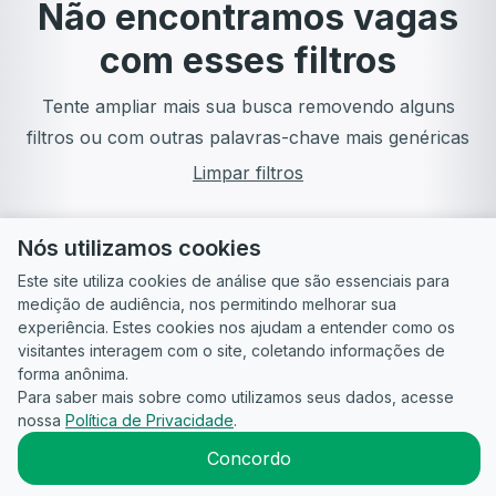
Não encontramos vagas
com esses filtros
Tente ampliar mais sua busca removendo alguns
filtros ou com outras palavras-chave mais genéricas
Limpar filtros
Nós utilizamos cookies
Este site utiliza cookies de análise que são essenciais para
medição de audiência, nos permitindo melhorar sua
experiência. Estes cookies nos ajudam a entender como os
visitantes interagem com o site, coletando informações de
forma anônima.
Para saber mais sobre como utilizamos seus dados, acesse
Guia do
Para
Política de
Termos
ATS
nossa
Política de Privacidade
.
Candidato
empresas
Privacidade
de uso
©
2026
CandidataAI
Concordo