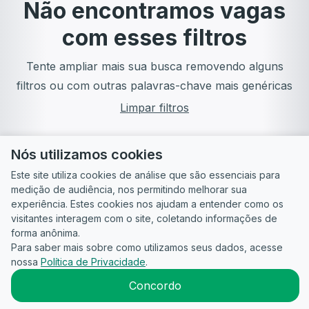
Não encontramos vagas
com esses filtros
Tente ampliar mais sua busca removendo alguns
filtros ou com outras palavras-chave mais genéricas
Limpar filtros
Nós utilizamos cookies
Este site utiliza cookies de análise que são essenciais para
medição de audiência, nos permitindo melhorar sua
experiência. Estes cookies nos ajudam a entender como os
visitantes interagem com o site, coletando informações de
forma anônima.
Para saber mais sobre como utilizamos seus dados, acesse
Guia do
Para
Política de
Termos
ATS
nossa
Política de Privacidade
.
Candidato
empresas
Privacidade
de uso
©
2026
CandidataAI
Concordo