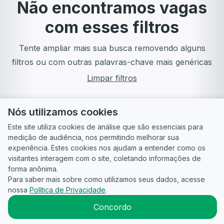
Não encontramos vagas
com esses filtros
Tente ampliar mais sua busca removendo alguns
filtros ou com outras palavras-chave mais genéricas
Limpar filtros
Nós utilizamos cookies
Este site utiliza cookies de análise que são essenciais para
medição de audiência, nos permitindo melhorar sua
experiência. Estes cookies nos ajudam a entender como os
visitantes interagem com o site, coletando informações de
forma anônima.
Para saber mais sobre como utilizamos seus dados, acesse
Guia do
Para
Política de
Termos
ATS
nossa
Política de Privacidade
.
Candidato
empresas
Privacidade
de uso
©
2026
CandidataAI
Concordo