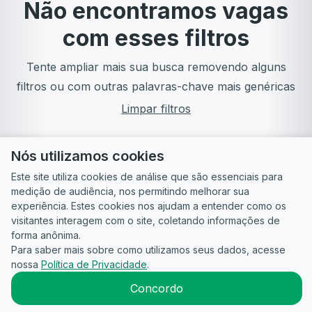
Não encontramos vagas
com esses filtros
Tente ampliar mais sua busca removendo alguns
filtros ou com outras palavras-chave mais genéricas
Limpar filtros
Nós utilizamos cookies
Este site utiliza cookies de análise que são essenciais para
medição de audiência, nos permitindo melhorar sua
experiência. Estes cookies nos ajudam a entender como os
visitantes interagem com o site, coletando informações de
forma anônima.
Para saber mais sobre como utilizamos seus dados, acesse
Guia do
Para
Política de
Termos
ATS
nossa
Política de Privacidade
.
Candidato
empresas
Privacidade
de uso
©
2026
CandidataAI
Concordo