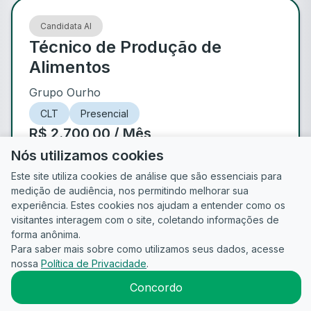
Candidata AI
Técnico de Produção de
Alimentos
Grupo Ourho
CLT
Presencial
R$ 2.700,00 / Mês
São Paulo
- SP
Publicada há 2 meses
Nós utilizamos cookies
Este site utiliza cookies de análise que são essenciais para
medição de audiência, nos permitindo melhorar sua
de
1
experiência. Estes cookies nos ajudam a entender como os
visitantes interagem com o site, coletando informações de
forma anônima.
Para saber mais sobre como utilizamos seus dados, acesse
Guia do
Para
Política de
Termos
ATS
nossa
Política de Privacidade
.
Candidato
empresas
Privacidade
de uso
©
2026
CandidataAI
Concordo