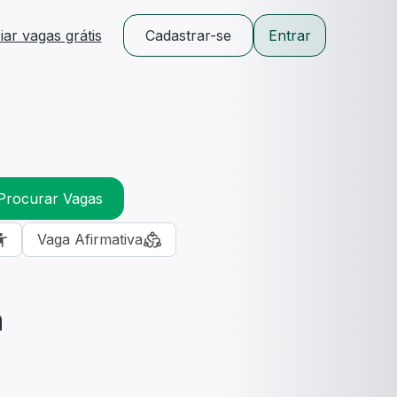
ar vagas grátis
Cadastrar-se
Entrar
Procurar Vagas
Vaga Afirmativa
m