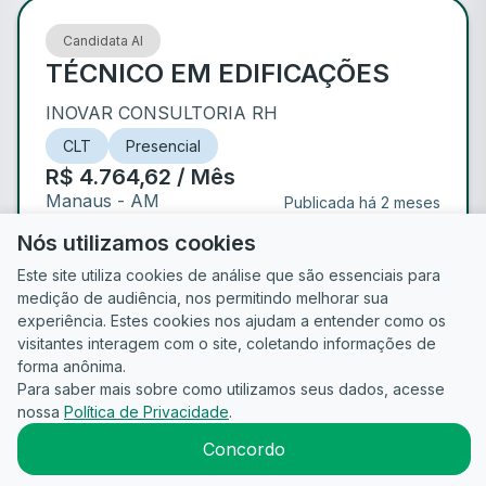
Candidata AI
TÉCNICO EM EDIFICAÇÕES
INOVAR CONSULTORIA RH
CLT
Presencial
R$ 4.764,62 / Mês
Manaus
- AM
Publicada há 2 meses
Nós utilizamos cookies
Este site utiliza cookies de análise que são essenciais para
de
1
medição de audiência, nos permitindo melhorar sua
experiência. Estes cookies nos ajudam a entender como os
visitantes interagem com o site, coletando informações de
forma anônima.
Para saber mais sobre como utilizamos seus dados, acesse
Guia do
Para
Política de
Termos
ATS
nossa
Política de Privacidade
.
Candidato
empresas
Privacidade
de uso
©
2026
CandidataAI
Concordo