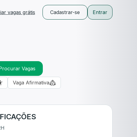
ar vagas grátis
Cadastrar-se
Entrar
Procurar Vagas
Vaga Afirmativa
IFICAÇÕES
RH