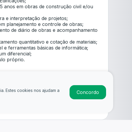
dificações;
5 anos em obras de construção civil e/ou
a e interpretação de projetos;
m planejamento e controle de obras;
ento de diário de obras e acompanhamento
amento quantitativo e cotação de materiais;
 e ferramentas básicas de informática;
m diferencial;
ulo próprio.
e condomínios residenciais;
ização e recuperação de fachadas;
timentos cerâmicos e impermeabilização;
ia. Estes cookies nos ajudam a
Concordo
ho em altura;
acionais;
Candidatar-se
uitetônicos e estruturais;
o de obras.
omportamentais