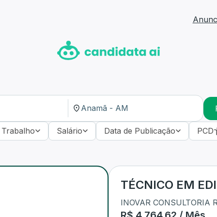
Anunci
 Trabalho
Salário
Data de Publicação
PCD
TÉCNICO EM ED
INOVAR CONSULTORIA 
R$ 4.764,62 / Mês