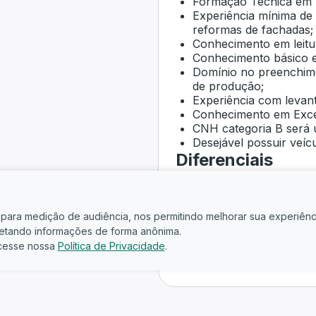
Formação Técnica em E
Experiência mínima de 
reformas de fachadas;
Conhecimento em leitur
Conhecimento básico e
Domínio no preenchim
de produção;
Experiência com levant
Conhecimento em Excel
CNH categoria B será u
Desejável possuir veíc
Diferenciais
Experiência em obras d
Experiência em revital
Conhecimento em reves
is para medição de audiência, nos permitindo melhorar sua experiênc
Experiência com trabal
oletando informações de forma anônima.
Gestão de equipes oper
cesse nossa
Política de Privacidade
.
Leitura de projetos arq
Planejamento executiv
Competências C
Liderança;