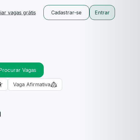
ar vagas grátis
Cadastrar-se
Entrar
Procurar Vagas
Vaga Afirmativa
m