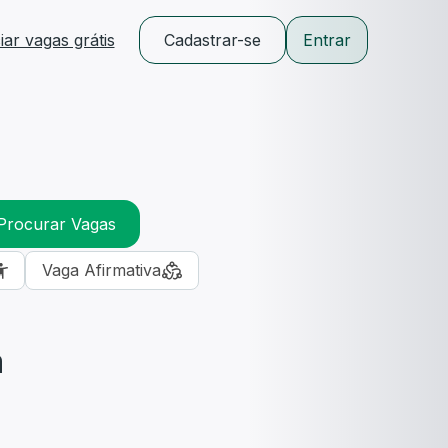
ar vagas grátis
Cadastrar-se
Entrar
Procurar Vagas
Vaga Afirmativa
m