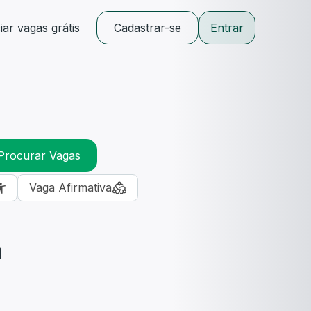
ar vagas grátis
Cadastrar-se
Entrar
Procurar Vagas
Vaga Afirmativa
m