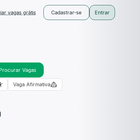
ar vagas grátis
Cadastrar-se
Entrar
Procurar Vagas
Vaga Afirmativa
m