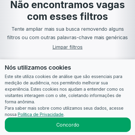
Não encontramos vagas
com esses filtros
Tente ampliar mais sua busca removendo alguns
filtros ou com outras palavras-chave mais genéricas
Limpar filtros
Nós utilizamos cookies
Este site utiliza cookies de análise que são essenciais para
medição de audiência, nos permitindo melhorar sua
experiência. Estes cookies nos ajudam a entender como os
visitantes interagem com o site, coletando informações de
forma anônima.
Para saber mais sobre como utilizamos seus dados, acesse
Guia do
Para
Política de
Termos
ATS
nossa
Política de Privacidade
.
Candidato
empresas
Privacidade
de uso
©
2026
CandidataAI
Concordo