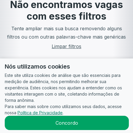
Não encontramos vagas
com esses filtros
Tente ampliar mais sua busca removendo alguns
filtros ou com outras palavras-chave mais genéricas
Limpar filtros
Nós utilizamos cookies
Este site utiliza cookies de análise que são essenciais para
medição de audiência, nos permitindo melhorar sua
experiência. Estes cookies nos ajudam a entender como os
visitantes interagem com o site, coletando informações de
forma anônima.
Para saber mais sobre como utilizamos seus dados, acesse
Guia do
Para
Política de
Termos
ATS
nossa
Política de Privacidade
.
Candidato
empresas
Privacidade
de uso
©
2026
CandidataAI
Concordo