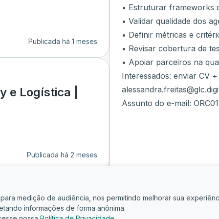
• Estruturar frameworks d
• Validar qualidade dos ag
• Definir métricas e critér
Publicada há 1 meses
• Revisar cobertura de te
• Apoiar parceiros na qua
Interessados: enviar CV +
alessandra.freitas@glc.digi
 e Logística |
Assunto do e-mail: ORC01
Publicada há 2 meses
is para medição de audiência, nos permitindo melhorar sua experiênc
oletando informações de forma anônima.
cesse nossa
Política de Privacidade
.