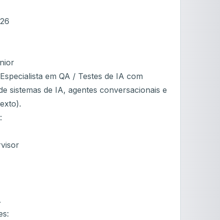
026
nior
specialista em QA / Testes de IA com
de sistemas de IA, agentes conversacionais e
exto).
:
visor
A
es: