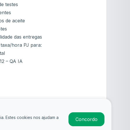
e testes
entes
ios de aceite
stes
lidade das entregas
 taxa/hora PJ para:
tal
12 – QA IA
ia. Estes cookies nos ajudam a
Concordo