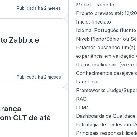
Modelo: Remoto
Publicada há 2 meses
Projeto previsto até: 12/2
Início: Imediato
Idioma: Português fluente
to Zabbix e
Nível: Pleno/Sênior ou Sê
Estamos buscando um(a) E
experiência em validação 
fluxos multicanais (voz e t
Conhecimentos desejáveis
Publicada há 2 meses
LangFuse
Frameworks Judge/Super
RAG
LLMs
urança -
Dashboards de Qualidade
com CLT de até
Estratégia de Testes em I
Principais responsabilidad