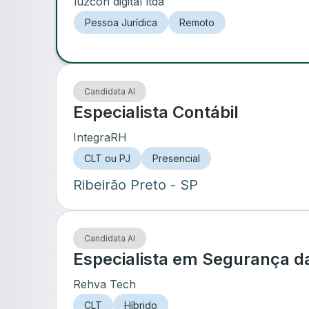
luzcon digital ltda
Pessoa Jurídica
Remoto
Candidata AI
Especialista Contábil
IntegraRH
CLT ou PJ
Presencial
Ribeirão Preto
- SP
Candidata AI
Especialista em Segurança d
Rehva Tech
CLT
Híbrido