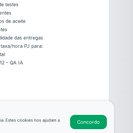
e testes
entes
ios de aceite
stes
lidade das entregas
 taxa/hora PJ para:
tal
12 – QA IA
ia. Estes cookies nos ajudam a
Concordo