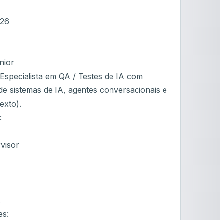
026
nior
specialista em QA / Testes de IA com
de sistemas de IA, agentes conversacionais e
exto).
:
visor
A
es: