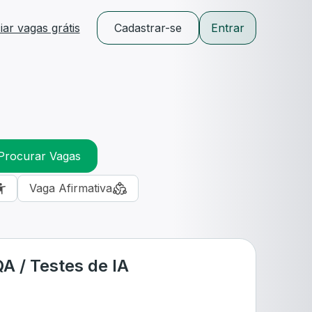
ar vagas grátis
Cadastrar-se
Entrar
Procurar Vagas
Vaga Afirmativa
A / Testes de IA