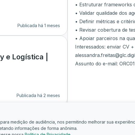
• Estruturar frameworks d
• Validar qualidade dos ag
• Definir métricas e critér
Publicada há 1 meses
• Revisar cobertura de te
• Apoiar parceiros na qua
Interessados: enviar CV +
alessandra.freitas@glc.digi
 e Logística |
Assunto do e-mail: ORC01
Publicada há 2 meses
is para medição de audiência, nos permitindo melhorar sua experiênc
oletando informações de forma anônima.
cesse nossa
Política de Privacidade
.