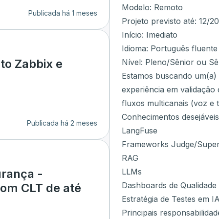
Modelo: Remoto
Publicada há 1 meses
Projeto previsto até: 12/2
Início: Imediato
Idioma: Português fluente
to Zabbix e
Nível: Pleno/Sênior ou Sê
Estamos buscando um(a) E
experiência em validação 
fluxos multicanais (voz e t
Conhecimentos desejáveis
Publicada há 2 meses
LangFuse
Frameworks Judge/Super
RAG
LLMs
urança -
Dashboards de Qualidade
com CLT de até
Estratégia de Testes em I
Principais responsabilidad