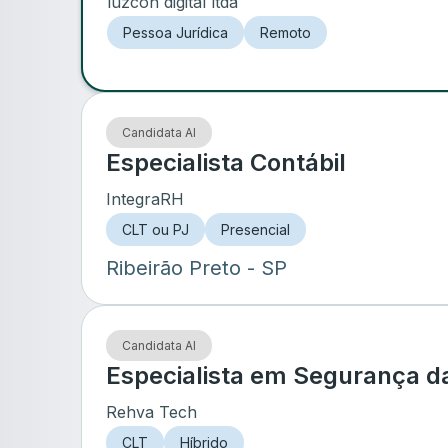
luzcon digital ltda
Pessoa Jurídica
Remoto
Candidata AI
Especialista Contábil
IntegraRH
CLT ou PJ
Presencial
Ribeirão Preto
- SP
Candidata AI
Especialista em Segurança d
Rehva Tech
CLT
Híbrido