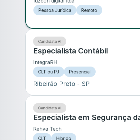
luzcon digital ltda
Pessoa Jurídica
Remoto
Candidata AI
Especialista Contábil
IntegraRH
CLT ou PJ
Presencial
Ribeirão Preto
- SP
Candidata AI
Especialista em Segurança d
Rehva Tech
CLT
Híbrido