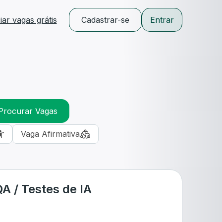
ar vagas grátis
Cadastrar-se
Entrar
Procurar Vagas
Vaga Afirmativa
A / Testes de IA