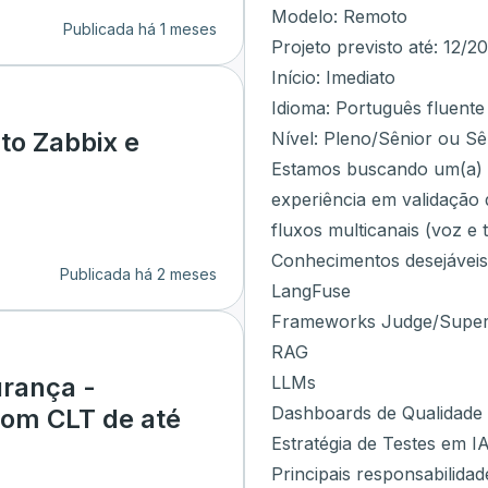
Modelo: Remoto
Publicada há 1 meses
Projeto previsto até: 12/2
Início: Imediato
Idioma: Português fluente
to Zabbix e
Nível: Pleno/Sênior ou Sê
Estamos buscando um(a) E
experiência em validação 
fluxos multicanais (voz e t
Conhecimentos desejáveis
Publicada há 2 meses
LangFuse
Frameworks Judge/Super
RAG
LLMs
urança -
Dashboards de Qualidade
com CLT de até
Estratégia de Testes em I
Principais responsabilidad