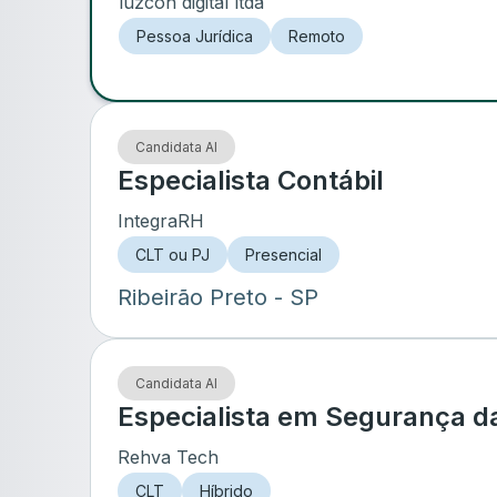
luzcon digital ltda
Pessoa Jurídica
Remoto
Candidata AI
Especialista Contábil
IntegraRH
CLT ou PJ
Presencial
Ribeirão Preto
- SP
Candidata AI
Especialista em Segurança d
Rehva Tech
CLT
Híbrido