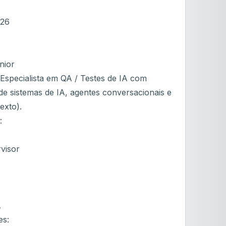
026
nior
specialista em QA / Testes de IA com
de sistemas de IA, agentes conversacionais e
exto).
:
visor
A
es: