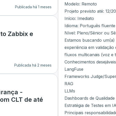
Modelo: Remoto
Publicada há 1 meses
Projeto previsto até: 12/2
Início: Imediato
Idioma: Português fluente
to Zabbix e
Nível: Pleno/Sênior ou Sê
Estamos buscando um(a) E
experiência em validação 
fluxos multicanais (voz e t
Conhecimentos desejáveis
Publicada há 2 meses
LangFuse
Frameworks Judge/Super
RAG
LLMs
urança -
Dashboards de Qualidade
com CLT de até
Estratégia de Testes em I
Principais responsabilidad