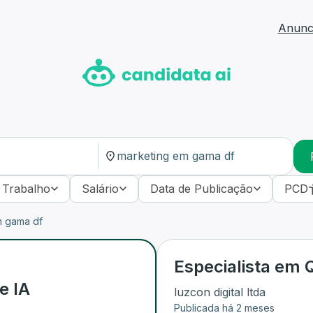
Anunci
 Trabalho
Salário
Data de Publicação
PCD
m gama df
Especialista em Q
e IA
luzcon digital ltda
Publicada há 2 meses