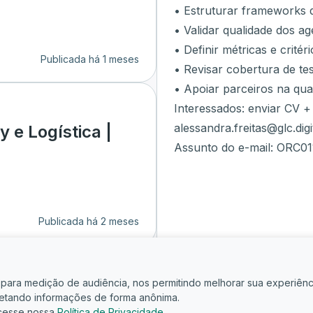
• Estruturar frameworks d
• Validar qualidade dos ag
• Definir métricas e critér
Publicada há 1 meses
• Revisar cobertura de te
• Apoiar parceiros na qua
Interessados: enviar CV +
alessandra.freitas@glc.digi
 e Logística |
Assunto do e-mail: ORC01
Publicada há 2 meses
is para medição de audiência, nos permitindo melhorar sua experiênc
oletando informações de forma anônima.
cesse nossa
Política de Privacidade
.