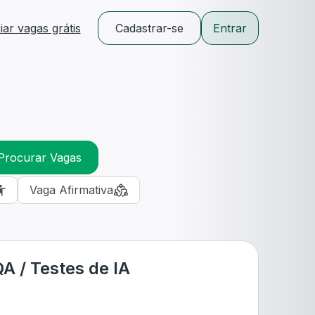
ar vagas grátis
Cadastrar-se
Entrar
Procurar Vagas
Vaga Afirmativa
A / Testes de IA