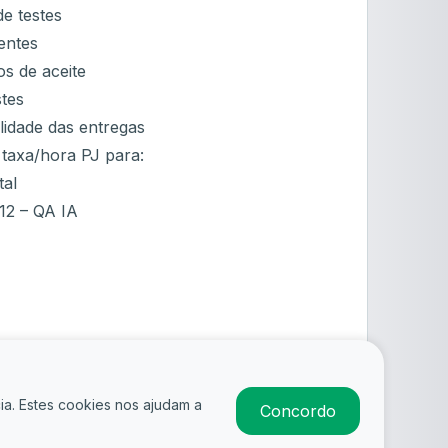
e testes
entes
ios de aceite
stes
lidade das entregas
 taxa/hora PJ para:
tal
12 – QA IA
ia. Estes cookies nos ajudam a
Concordo