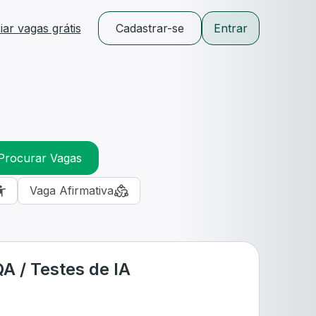
ar vagas grátis
Cadastrar-se
Entrar
Procurar Vagas
Vaga Afirmativa
A / Testes de IA