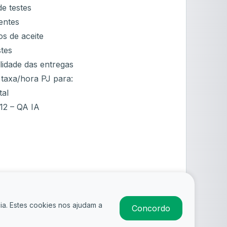
e testes
entes
ios de aceite
stes
lidade das entregas
 taxa/hora PJ para:
tal
12 – QA IA
ia. Estes cookies nos ajudam a
Concordo