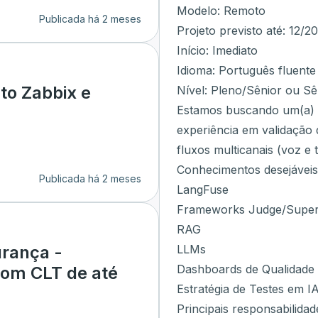
Modelo: Remoto
Publicada há 2 meses
Projeto previsto até: 12/2
Início: Imediato
Idioma: Português fluente
to Zabbix e
Nível: Pleno/Sênior ou Sê
Estamos buscando um(a) E
experiência em validação 
fluxos multicanais (voz e t
Conhecimentos desejáveis
Publicada há 2 meses
LangFuse
Frameworks Judge/Super
RAG
LLMs
urança -
Dashboards de Qualidade
com CLT de até
Estratégia de Testes em I
Principais responsabilidad