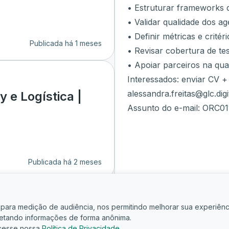
• Estruturar frameworks d
• Validar qualidade dos ag
• Definir métricas e critér
Publicada há 1 meses
• Revisar cobertura de te
• Apoiar parceiros na qua
Interessados: enviar CV +
alessandra.freitas@glc.digi
 e Logística |
Assunto do e-mail: ORC01
Publicada há 2 meses
is para medição de audiência, nos permitindo melhorar sua experiênc
oletando informações de forma anônima.
cesse nossa
Política de Privacidade
.