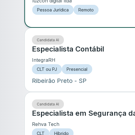
luzcon digital ltda
Pessoa Jurídica
Remoto
Candidata AI
Especialista Contábil
IntegraRH
CLT ou PJ
Presencial
Ribeirão Preto
- SP
Candidata AI
Especialista em Segurança d
Rehva Tech
CLT
Híbrido