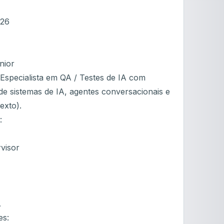
026
nior
specialista em QA / Testes de IA com
de sistemas de IA, agentes conversacionais e
exto).
:
visor
A
es: