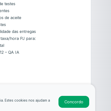
e testes
entes
ios de aceite
stes
lidade das entregas
 taxa/hora PJ para:
tal
12 – QA IA
ia. Estes cookies nos ajudam a
Concordo