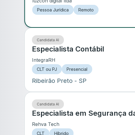
luzcon digital ltda
Pessoa Jurídica
Remoto
Candidata AI
Especialista Contábil
IntegraRH
CLT ou PJ
Presencial
Ribeirão Preto
- SP
Candidata AI
Especialista em Segurança d
Rehva Tech
CLT
Híbrido