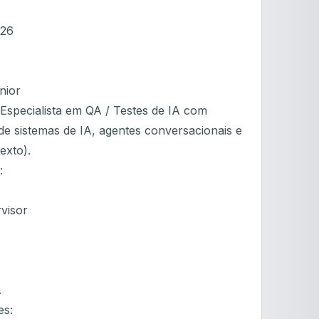
026
nior
specialista em QA / Testes de IA com
de sistemas de IA, agentes conversacionais e
exto).
:
visor
A
es: