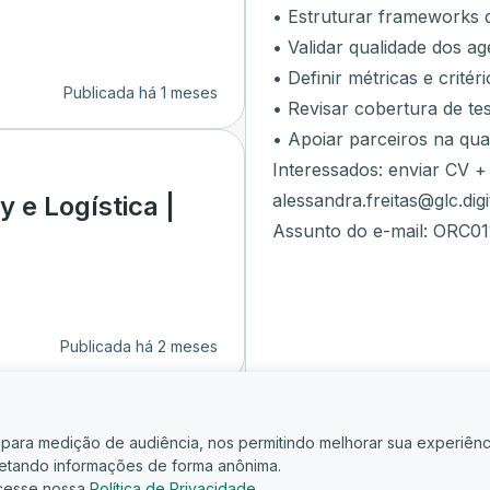
• Estruturar frameworks d
• Validar qualidade dos ag
• Definir métricas e critér
Publicada há 1 meses
• Revisar cobertura de te
• Apoiar parceiros na qua
Interessados: enviar CV +
alessandra.freitas@glc.digi
 e Logística |
Assunto do e-mail: ORC01
Publicada há 2 meses
is para medição de audiência, nos permitindo melhorar sua experiênc
oletando informações de forma anônima.
cesse nossa
Política de Privacidade
.