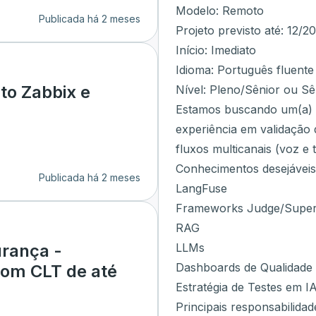
Modelo: Remoto
Publicada há 2 meses
Projeto previsto até: 12/2
Início: Imediato
Idioma: Português fluente
to Zabbix e
Nível: Pleno/Sênior ou Sê
Estamos buscando um(a) E
experiência em validação 
fluxos multicanais (voz e t
Conhecimentos desejáveis
Publicada há 2 meses
LangFuse
Frameworks Judge/Super
RAG
LLMs
urança -
Dashboards de Qualidade
com CLT de até
Estratégia de Testes em I
Principais responsabilidad