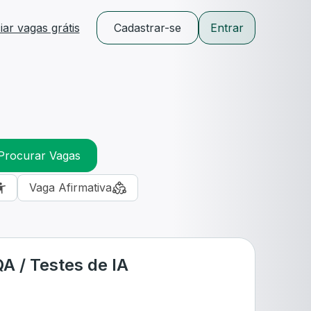
ar vagas grátis
Cadastrar-se
Entrar
Procurar Vagas
Vaga Afirmativa
A / Testes de IA