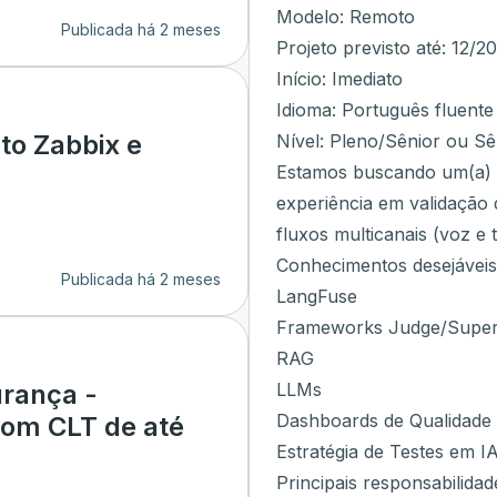
Modelo: Remoto
Publicada há 2 meses
Projeto previsto até: 12/2
Início: Imediato
Idioma: Português fluente
to Zabbix e
Nível: Pleno/Sênior ou Sê
Estamos buscando um(a) E
experiência em validação 
fluxos multicanais (voz e t
Conhecimentos desejáveis
Publicada há 2 meses
LangFuse
Frameworks Judge/Super
RAG
LLMs
urança -
Dashboards de Qualidade
com CLT de até
Estratégia de Testes em I
Principais responsabilidad