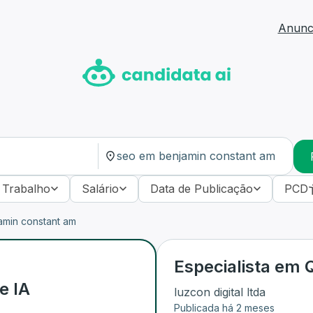
Anunci
 Trabalho
Salário
Data de Publicação
PCD
amin constant am
Especialista em Q
e IA
luzcon digital ltda
Publicada há 2 meses