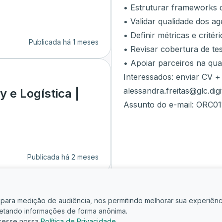
• Estruturar frameworks d
• Validar qualidade dos ag
• Definir métricas e critér
Publicada há 1 meses
• Revisar cobertura de te
• Apoiar parceiros na qua
Interessados: enviar CV +
alessandra.freitas@glc.digi
 e Logística |
Assunto do e-mail: ORC01
Publicada há 2 meses
is para medição de audiência, nos permitindo melhorar sua experiênc
oletando informações de forma anônima.
cesse nossa
Política de Privacidade
.