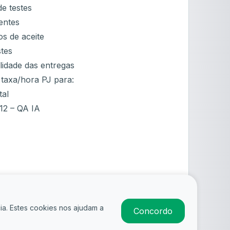
e testes
entes
ios de aceite
stes
lidade das entregas
 taxa/hora PJ para:
tal
12 – QA IA
ia. Estes cookies nos ajudam a
Concordo