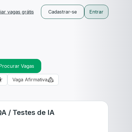
ar vagas grátis
Cadastrar-se
Entrar
Procurar Vagas
Vaga Afirmativa
A / Testes de IA