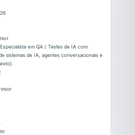
026
nior
specialista em QA / Testes de IA com
de sistemas de IA, agentes conversacionais e
exto).
:
visor
A
es: