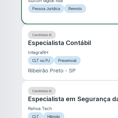
luzcon digital ltda
Pessoa Jurídica
Remoto
Candidata AI
Especialista Contábil
IntegraRH
CLT ou PJ
Presencial
Ribeirão Preto
- SP
Candidata AI
Especialista em Segurança d
Rehva Tech
CLT
Híbrido