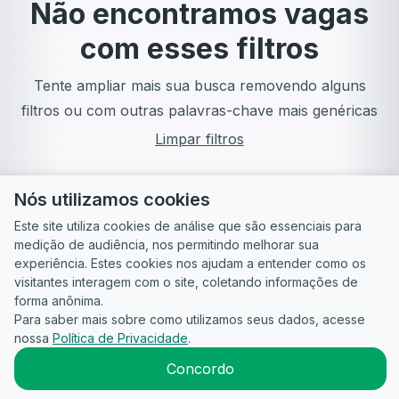
Não encontramos vagas
com esses filtros
Tente ampliar mais sua busca removendo alguns
filtros ou com outras palavras-chave mais genéricas
Limpar filtros
Nós utilizamos cookies
Este site utiliza cookies de análise que são essenciais para
medição de audiência, nos permitindo melhorar sua
experiência. Estes cookies nos ajudam a entender como os
visitantes interagem com o site, coletando informações de
forma anônima.
Para saber mais sobre como utilizamos seus dados, acesse
Guia do
Para
Política de
Termos
ATS
nossa
Política de Privacidade
.
Candidato
empresas
Privacidade
de uso
©
2026
CandidataAI
Concordo