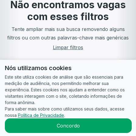
Não encontramos vagas
com esses filtros
Tente ampliar mais sua busca removendo alguns
filtros ou com outras palavras-chave mais genéricas
Limpar filtros
Nós utilizamos cookies
Este site utiliza cookies de análise que são essenciais para
medição de audiência, nos permitindo melhorar sua
experiência. Estes cookies nos ajudam a entender como os
visitantes interagem com o site, coletando informações de
forma anônima.
Para saber mais sobre como utilizamos seus dados, acesse
Guia do
Para
Política de
Termos
ATS
nossa
Política de Privacidade
.
Candidato
empresas
Privacidade
de uso
©
2026
CandidataAI
Concordo