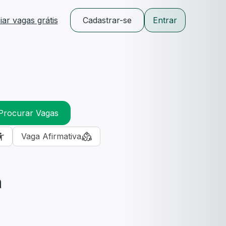
ar vagas grátis
Cadastrar-se
Entrar
Procurar Vagas
Vaga Afirmativa
m