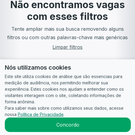
Não encontramos vagas
com esses filtros
Tente ampliar mais sua busca removendo alguns
filtros ou com outras palavras-chave mais genéricas
Limpar filtros
Nós utilizamos cookies
Este site utiliza cookies de análise que são essenciais para
medição de audiência, nos permitindo melhorar sua
experiência. Estes cookies nos ajudam a entender como os
visitantes interagem com o site, coletando informações de
forma anônima.
Para saber mais sobre como utilizamos seus dados, acesse
Guia do
Para
Política de
Termos
ATS
nossa
Política de Privacidade
.
Candidato
empresas
Privacidade
de uso
©
2026
CandidataAI
Concordo