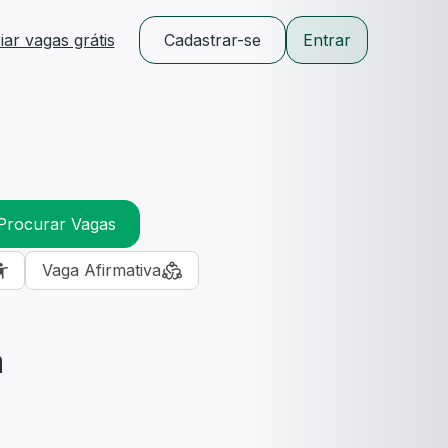
ar vagas grátis
Cadastrar-se
Entrar
Procurar Vagas
Vaga Afirmativa
m