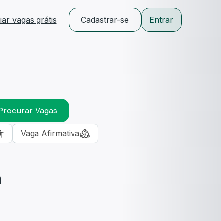
ar vagas grátis
Cadastrar-se
Entrar
Procurar Vagas
Vaga Afirmativa
m