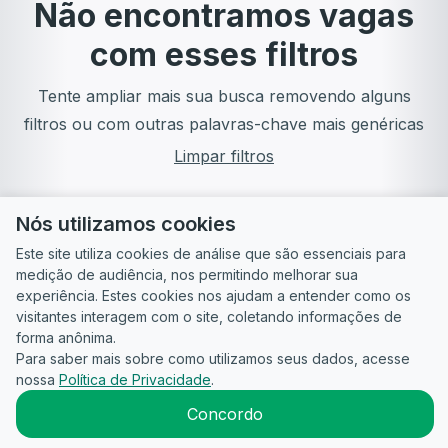
Não encontramos vagas
com esses filtros
Tente ampliar mais sua busca removendo alguns
filtros ou com outras palavras-chave mais genéricas
Limpar filtros
Nós utilizamos cookies
Este site utiliza cookies de análise que são essenciais para
medição de audiência, nos permitindo melhorar sua
experiência. Estes cookies nos ajudam a entender como os
visitantes interagem com o site, coletando informações de
forma anônima.
Para saber mais sobre como utilizamos seus dados, acesse
Guia do
Para
Política de
Termos
ATS
nossa
Política de Privacidade
.
Candidato
empresas
Privacidade
de uso
©
2026
CandidataAI
Concordo