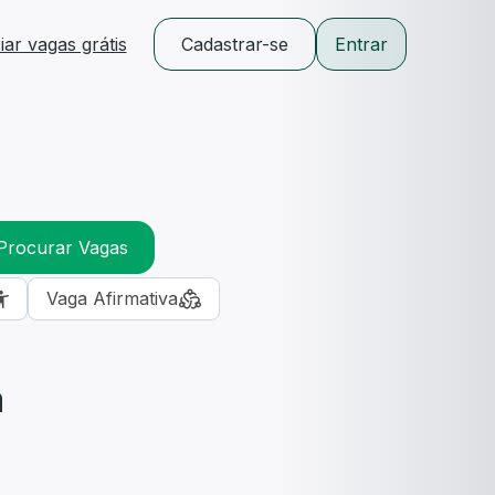
ar vagas grátis
Cadastrar-se
Entrar
Procurar Vagas
Vaga Afirmativa
m