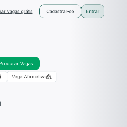
ar vagas grátis
Cadastrar-se
Entrar
Procurar Vagas
Vaga Afirmativa
m