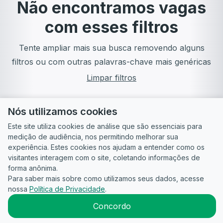
Não encontramos vagas
com esses filtros
Tente ampliar mais sua busca removendo alguns
filtros ou com outras palavras-chave mais genéricas
Limpar filtros
Nós utilizamos cookies
Este site utiliza cookies de análise que são essenciais para
medição de audiência, nos permitindo melhorar sua
experiência. Estes cookies nos ajudam a entender como os
visitantes interagem com o site, coletando informações de
forma anônima.
Para saber mais sobre como utilizamos seus dados, acesse
Guia do
Para
Política de
Termos
ATS
nossa
Política de Privacidade
.
Candidato
empresas
Privacidade
de uso
©
2026
CandidataAI
Concordo