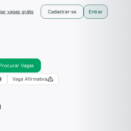
ar vagas grátis
Cadastrar-se
Entrar
Procurar Vagas
Vaga Afirmativa
m