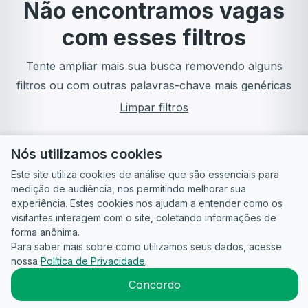
Não encontramos vagas
com esses filtros
Tente ampliar mais sua busca removendo alguns
filtros ou com outras palavras-chave mais genéricas
Limpar filtros
Nós utilizamos cookies
Este site utiliza cookies de análise que são essenciais para
medição de audiência, nos permitindo melhorar sua
experiência. Estes cookies nos ajudam a entender como os
visitantes interagem com o site, coletando informações de
forma anônima.
Para saber mais sobre como utilizamos seus dados, acesse
Guia do
Para
Política de
Termos
ATS
nossa
Política de Privacidade
.
Candidato
empresas
Privacidade
de uso
©
2026
CandidataAI
Concordo